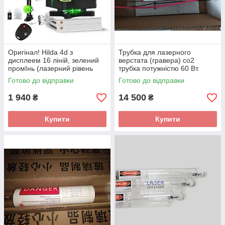
Оригінал! Hilda 4d з
Трубка для лазерного
дисплеем 16 ліній, зелений
верстата (гравера) co2
промІнь (лазерний рівень
трубка потужністю 60 Вт.
нівелір)
Трубка со2
Готово до відправки
Готово до відправки
1 940
14 500
₴
₴
Купити
Купити