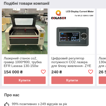
Подібні товари компанії
Лазерний станок со2,
Цифровий регулятор
Лазе
гравер 1000*800, трубка
потужності CO2 лазера
130w
EFR Laseaa 130-150w
для блоку живлення- ZYE
для 
154 000
240
26 
₴
₴
Купити
Купити
Про нас
99% позитивних з 249 відгуків за рік