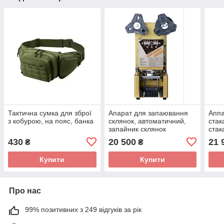
Тактична сумка для зброї
Апарат для запаювання
Аппа
з кобурою, на пояс, банка
склянок, автоматичний,
стак
запайник склянок
стак
стак
430
20 500
21 
₴
₴
Купити
Купити
Про нас
99% позитивних з 249 відгуків за рік