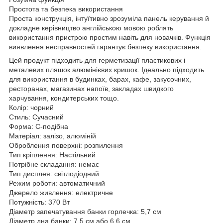
Простота та безпека використання
Проста конструкція, інтуїтивно зрозуміла панель керування й
докладне керівництво англійською мовою роблять
використання пристрою простим навіть для новачків. Функція
виявлення несправностей гарантує безпеку використання.
Цей продукт підходить для герметизації пластикових і
металевих пляшок алюмінієвих кришок. Ідеально підходить
для використання в будинках, барах, кафе, закусочних,
ресторанах, магазинах напоїв, закладах швидкого
харчування, кондитерських тощо.
Колір: чорний
Стиль: Сучасний
Форма: С-подібна
Матеріал: залізо, алюміній
Оброблення поверхні: розпилення
Тип кріплення: Настільний
Потрібне складання: немає
Тип дисплея: світлодіодний
Режим роботи: автоматичний
Джерело живлення: електричне
Потужність: 370 Вт
Діаметр запечатування банки горлечка: 5,7 см
Діаметр дна банки: 7,5 см або 6,6 см