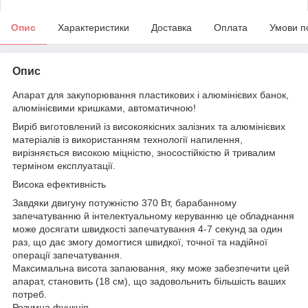
Опис
Характеристики
Доставка
Оплата
Умови п
Опис
Апарат для закупорювання пластикових і алюмінієвих банок,
алюмінієвими кришками, автоматичною!
Виріб виготовлений із високоякісних залізних та алюмінієвих
матеріалів із використанням технології напилення,
вирізняється високою міцністю, зносостійкістю й тривалим
терміном експлуатації.
Висока ефективність
Завдяки двигуну потужністю 370 Вт, барабанному
запечатуванню й інтелектуальному керуванню це обладнання
може досягати швидкості запечатування 4-7 секунд за один
раз, що дає змогу домогтися швидкої, точної та надійної
операції запечатування.
Максимальна висота запаювання, яку може забезпечити цей
апарат, становить (18 см), що задовольнить більшість ваших
потреб.
Розумна функція