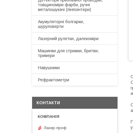
Детектори прихованої проводки,
товщиноміри фарби, ручні
металошукачі (пінпоінтери)
Акумуляторні болгарки,
шуруповерти
Лазерний рулетки, далекоміри
Машинки для стрижки, бритви,
тримери
Навушники
О
Рефрактометри
C
г
я
КОНТАКТИ
C
а
П
у
Лазер-проф