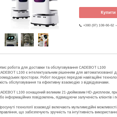
Купити
+380 (97) 108-66-62
пис робота для доставки та обслуговування CADEBOT L100
ADEBOT L100 є інтелектуальним рішенням для автоматизованої до
ромадських просторах. Робот поєднує передові навігаційні техноло
кість обслуговування та ефективну взаємодію з відвідувачами.
ADEBOT L100 оснащений великим 21-дюймовим HD-дисплеєм, призн
бо інформаційних повідомлень, підвищуючи залученість клієнтів і
росунуті технології взаємодії включають мультимедійні можливості
правління, що забезпечують зручність та інтуїтивність використанн