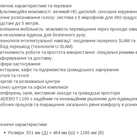
лючові характеристики та переваги
ультимедійні можливості: великий HD-дисплей, сенсорне керування,
очне розпізнавання голосу: система з 6 мікрофонів для 360-граду
ідстані до 5 метрів.
оліпшена мобільність: можливість переміщення через проходи зав
а незалежна підвіска для безпечного руху.
ехнологія інтелектуальної навігації: поєднання лазерного SLAM та 
бхід перешкод (технологія U-SLAM).
втономність роботи та простота використання: спеціальні режими 
нформування та доставку.
фери застосування
есторани, кафе та підприємства громадського харчування
отелі та готелі
оргові та розважальні центри
ізнес-центри та офісні комплекси
онференц-зали, виставкові заходи та громадські простори
ADEBOT L100 є надійним та інноваційним рішенням для підвищення 
обочих процесів та покращення загального рівня комфорту в різни
ехнічні характеристики:
Розміри: 551 мм (Д) × 484 мм (Ш) × 1265 мм (В)