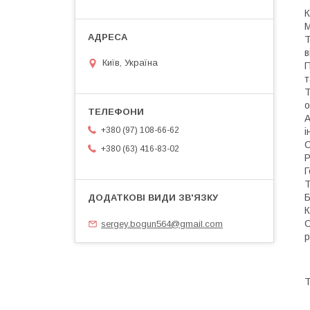
К
М
Т
в
Київ, Україна
П
т
Т
о
А
+380 (97) 108-66-62
і
С
+380 (63) 416-83-02
Р
Г
Т
Б
К
C
sergey.bogun564@gmail.com
р
Т