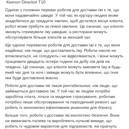
Keenon Dinerbot T10
Однією з головних переваг роботів для доставки їжі є те, що
вони надзвичайно швидкі. У той час як кур'єру-людині може
знадобитися до тридцяти хвилин, щоб дістатися місця клієнта,
робот може прибути за лічені хвилини. Це означає, що клієнти
зможуть отримувати їжу швидше, а ресторани можуть
обслуговувати більше клієнтів за менший час.
Ще однією перевагою роботів для доставки їжі є те, що вони
надійніші, ніж люди, що доставляють їжу. Роботи ніколи не
втомлюються, не голодують і не відволікаються, і вони можуть
працювати двадцять чотири години на добу сім днів на
тиждень. Це означає, що клієнти можуть замовити їжу в будь-
який час дня та ночі і завжди можуть бути впевнені, що їхня
їжа буде доставлена ​​вчасно.
Роботи для доставки їжі також рентабельніші, ніж люди, що
займаються доставкою їжі. У той час як людям потрібні
заробітна плата, пільги та медичне страхування, роботам
потрібно лише обслуговування та періодичний ремонт, що
робить їх економічно ефективним рішенням для бізнесу.
Більше того, роботи з доставки їжі екологічно безпечні. Вони
не вимагають палива та виробляють нульові викиди, що
робить їх чудовим варіантом для підприємств, які прагнуть