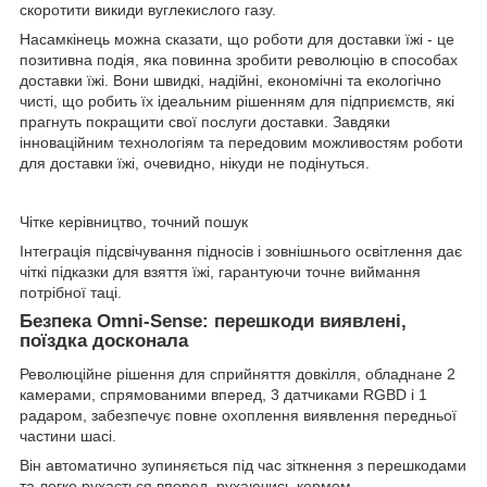
скоротити викиди вуглекислого газу.
Насамкінець можна сказати, що роботи для доставки їжі - це
позитивна подія, яка повинна зробити революцію в способах
доставки їжі. Вони швидкі, надійні, економічні та екологічно
чисті, що робить їх ідеальним рішенням для підприємств, які
прагнуть покращити свої послуги доставки. Завдяки
інноваційним технологіям та передовим можливостям роботи
для доставки їжі, очевидно, нікуди не подінуться.
Чітке керівництво, точний пошук
Інтеграція підсвічування підносів і зовнішнього освітлення дає
чіткі підказки для взяття їжі, гарантуючи точне виймання
потрібної таці.
Безпека Omni-Sense: перешкоди виявлені,
поїздка досконала
Революційне рішення для сприйняття довкілля, обладнане 2
камерами, спрямованими вперед, 3 датчиками RGBD і 1
радаром, забезпечує повне охоплення виявлення передньої
частини шасі.
Він автоматично зупиняється під час зіткнення з перешкодами
та легко рухається вперед, рухаючись кермом.