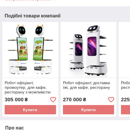
Подібні товари компанії
Робот офіціант,
Робот офіціант, доставка
Робо
промоутер, для кафе,
їжі, для кафе, ресторану
рест
ресторану з можливістю
приймання замовлення
305 000
270 000
225
₴
₴
(Комплект для приймання
замовлення в подарунок)
Купити
Купити
Про нас