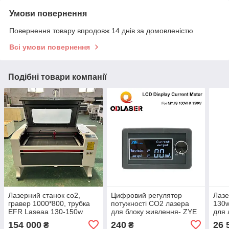
Умови повернення
Повернення товару впродовж 14 днів за домовленістю
Всі умови повернення
Подібні товари компанії
Лазерний станок со2,
Цифровий регулятор
Лазе
гравер 1000*800, трубка
потужності CO2 лазера
130w
EFR Laseaa 130-150w
для блоку живлення- ZYE
для 
154 000
240
26 
₴
₴