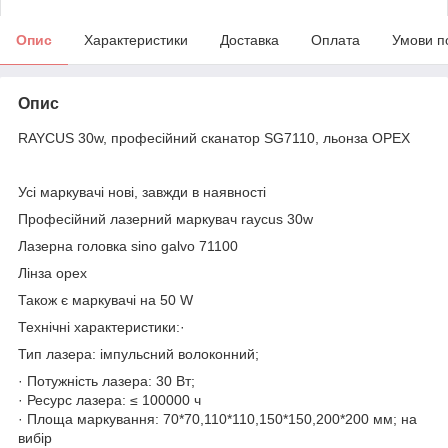
Опис
Характеристики
Доставка
Оплата
Умови п
Опис
RAYCUS 30w, професійний сканатор SG7110, льонза OPEX
Усі маркувачі нові, завжди в наявності
Професійний лазерний маркувач raycus 30w
Лазерна головка sino galvo 71100
Лінза opex
Також є маркувачі на 50 W
Технічні характеристики:·
Тип лазера: імпульсний волоконний;
· Потужність лазера: 30 Вт;
· Ресурс лазера: ≤ 100000 ч
· Площа маркування: 70*70,110*110,150*150,200*200 мм; на
вибір