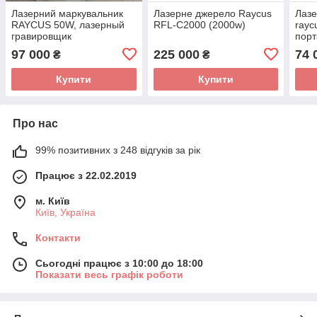
Лазерний маркувальник
Лазерне джерело Raycus
Лазе
RAYCUS 50W, лазерный
RFL-C2000 (2000w)
rayc
гравировщик
порт
97 000
225 000
74 
₴
₴
Купити
Купити
Про нас
99% позитивних з 248 відгуків за рік
Працює з 22.02.2019
м. Київ
Київ, Україна
Контакти
Сьогодні працює з 10:00 до 18:00
Показати весь графік роботи