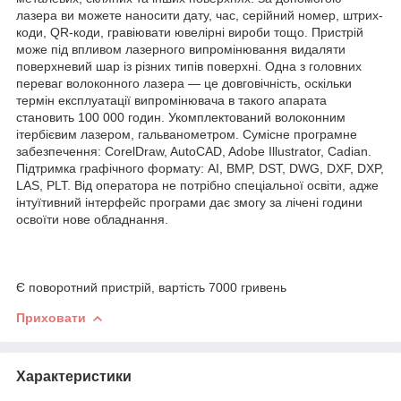
лазера ви можете наносити дату, час, серійний номер, штрих-
коди, QR-коди, гравіювати ювелірні вироби тощо. Пристрій
може під впливом лазерного випромінювання видаляти
поверхневий шар із різних типів поверхні. Одна з головних
переваг волоконного лазера — це довговічність, оскільки
термін експлуатації випромінювача в такого апарата
становить 100 000 годин. Укомплектований волоконним
ітербієвим лазером, гальванометром. Сумісне програмне
забезпечення: CorelDraw, AutoCAD, Adobe Illustrator, Cadian.
Підтримка графічного формату: AI, BMP, DST, DWG, DXF, DXP,
LAS, PLT. Від оператора не потрібно спеціальної освіти, адже
інтуїтивний інтерфейс програми дає змогу за лічені години
освоїти нове обладнання.
Є поворотний пристрій, вартість 7000 гривень
Приховати
Характеристики