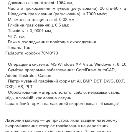
· Довжина лазерної хвилі: 1064 нм;
· Частота проходження імпульсів (регульована): 20 кГц-60 кГц
· Швидкість гравіювання (регульована): ≤ 7000 мм/с;
· Мінімальна товщина лінії: 0,02 мм;
· Глибина гравіювання: ± 0,5 мм;
· Точність: ± 0, 0001 мм;
· ЧПУ: так;
· Режим охолодження: повітряне охолодження
.Педаль: Так
Габарити коробки 70*40*70
· Операційна система: MS Windows XP, Vista, Windows 7, 8, 10
· Сумісне програмне забезпечення: CorelDraw, AutoCAD,
Adobe Illustrator, Cadian
· Підтримуваний графічний формат: AI, BMP, DST, DWG, DXF,
DXP, LAS, PLT
· Оброблюваний матеріал: золото, срібло, неіржавка сталь,
мідь, алюміній, хромована латунь
Гарантійний термін на лазерний випромінювач -6 місяців!
Лазерний маркер — це пристрій, який завдяки лазерному
випромінювання створює гравіювання на дерев'яних,
металевих, скляних та інших поверхнях. За допомогою