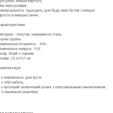
оступна: низька вартість;
ає малі розміри;
ніверсальність: підходить для будь-яких бутлів і пляшок;
ростота використання;
арактеристики:
атеріал - пластик, нержавіюча сталь;
нучка трубка
омінальна потужність - 4 Вт;
омінальна напруга - 5 В;
олір: білий з чорним
озмір: 13.1х7х7 см
омплектація:
 х помпа/насос для бутлі;
 х USB кабель;
 х прозорий силіконовий шланг з пластиковомым наконечником;
 X паковання (коробка)