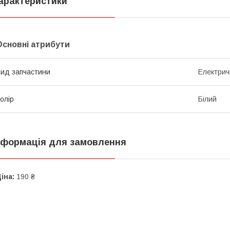
арактеристики
Основні атрибути
ид запчастини
Електрич
олір
Білий
нформація для замовлення
іна:
190 ₴