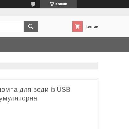
Кошик
Кошик
помпа для води із USB
кумуляторна