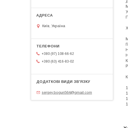
Д
М
У
П
Київ, Україна
Х
М
Г
Н
+380 (97) 108-66-62
Н
К
+380 (63) 416-83-02
Р
К
1
sergey.bogun564@gmail.com
1
1
1