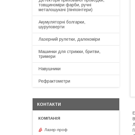
Детектори прихованої проводки,
товщиноміри фарби, ручні
металошукачі (пінпоінтери)
Акумуляторні болгарки,
шуруповерти
Лазерний рулетки, далекоміри
Машинки для стрижки, бритви,
тримери
Навушники
Рефрактометри
КОНТАКТИ
Е
В
Л
Лазер-проф
Г