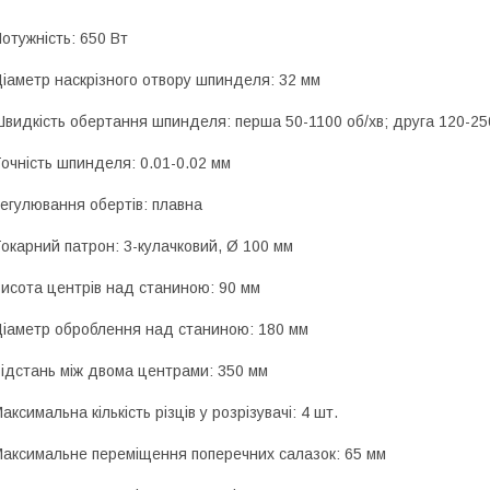
отужність: 650 Вт
іаметр наскрізного отвору шпинделя: 32 мм
видкість обертання шпинделя: перша 50-1100 об/хв; друга 120-25
очність шпинделя: 0.01-0.02 мм
егулювання обертів: плавна
окарний патрон: 3-кулачковий, Ø 100 мм
исота центрів над станиною: 90 мм
іаметр оброблення над станиною: 180 мм
ідстань між двома центрами: 350 мм
аксимальна кількість різців у розрізувачі: 4 шт.
аксимальне переміщення поперечних салазок: 65 мм