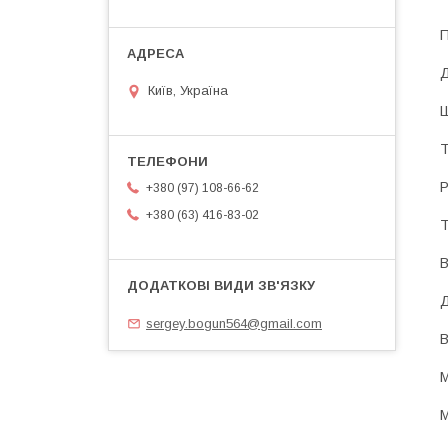
П
Д
Київ, Україна
Ш
Т
Р
+380 (97) 108-66-62
+380 (63) 416-83-02
Т
В
Д
sergey.bogun564@gmail.com
В
М
М