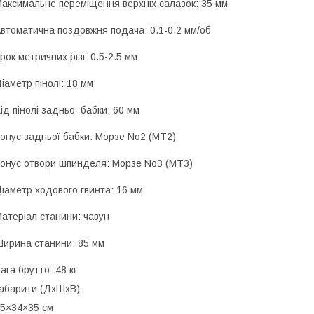
аксимальне переміщення верхніх салазок: 35 мм
втоматична поздовжня подача: 0.1-0.2 мм/об
рок метричних різі: 0.5-2.5 мм
іаметр пінолі: 18 мм
ід пінолі задньої бабки: 60 мм
онус задньої бабки: Морзе No2 (MT2)
онус отвори шпинделя: Морзе No3 (MT3)
іаметр ходового гвинта: 16 мм
атеріал станини: чавун
ирина станини: 85 мм
ага брутто: 48 кг
абарити (ДхШхВ):
5×34×35 см