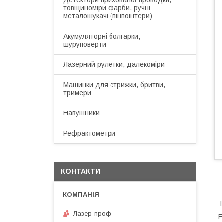
Детектори прихованої проводки,
товщиноміри фарби, ручні
металошукачі (пінпоінтери)
Акумуляторні болгарки,
шуруповерти
Лазерний рулетки, далекоміри
Машинки для стрижки, бритви,
тримери
Навушники
Рефрактометри
КОНТАКТИ
Т
Лазер-проф
Е