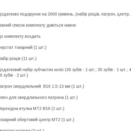
одатково подарунок на 2000 гривень, (набір різців, патрон, центр
овний список комплекту дивіться нижче
о комплекту входить
ерстат токарний (1 шт.)
абір різців (11 шт.)
одатковий набір зубчастих коліс (30 зубів - 1 шт.; 35 зубів - 1 шт.; 40 
0 зубів - 2 шт.)
атрон свердлильний B16 1.5-13 мм (1 шт.)
люч для свердлильного патрона (1 шт.)
ерехідна втулка MT2-B16 (1 шт.)
окарний обертовий центр МТ2 (1 шт.)
воротні кулачки (3 шт.)