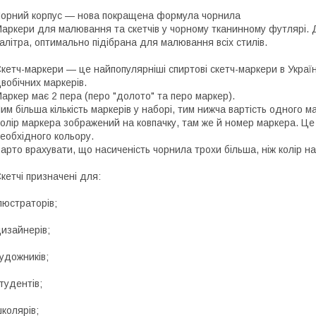
орний корпус — нова покращена формула чорнила
аркери для малювання та скетчів у чорному тканинному футлярі. Д
алітра, оптимально підібрана для малювання всіх стилів.
кетч-маркери — це найпопулярніші спиртові скетч-маркери в Украї
вобічних маркерів.
аркер має 2 пера (перо "долото" та перо маркер).
им більша кількість маркерів у наборі, тим нижча вартість одного м
олір маркера зображений на ковпачку, там же й номер маркера. Це
еобхідного кольору.
арто врахувати, що насиченість чорнила трохи більша, ніж колір на
кетчі призначені для:
люстраторів;
изайнерів;
удожників;
тудентів;
колярів;