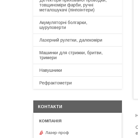
Детектори прихованої проводки,
товщиноміри фарби, ручні
металошукачі (пінпоінтери)
Акумуляторні болгарки,
шуруповерти
Лазерний рулетки, далекоміри
Машинки для стрижки, бритви,
тримери
Навушники
Рефрактометри
КОНТАКТИ
Н
С
Лазер-проф
е