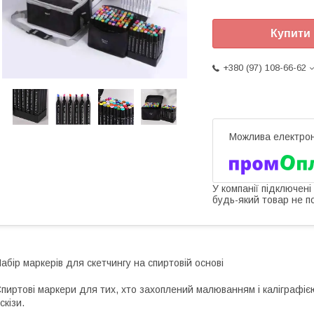
Купити
+380 (97) 108-66-62
У компанії підключені
будь-який товар не п
абір маркерів для скетчингу на спиртовій основі
пиртові маркери для тих, хто захоплений малюванням і каліграфіє
скізи.