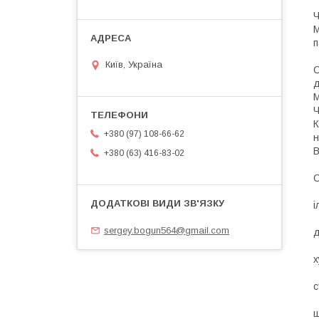
Ч
М
п
Київ, Україна
С
д
М
Ч
К
+380 (97) 108-66-62
н
В
+380 (63) 416-83-02
С
і
sergey.bogun564@gmail.com
д
х
с
ш