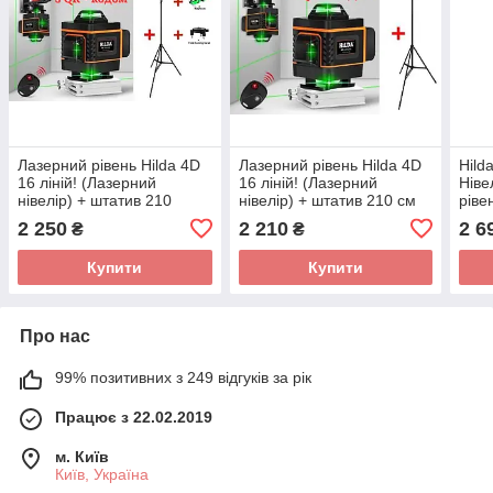
Лазерний рівень Hilda 4D
Лазерний рівень Hilda 4D
Hild
16 ліній! (Лазерний
16 ліній! (Лазерний
Ніве
нівелір) + штатив 210
нівелір) + штатив 210 см
ріве
см+міні тринога+окуляри
2 250
2 210
2 6
₴
₴
Купити
Купити
Про нас
99% позитивних з 249 відгуків за рік
Працює з 22.02.2019
м. Київ
Київ, Україна