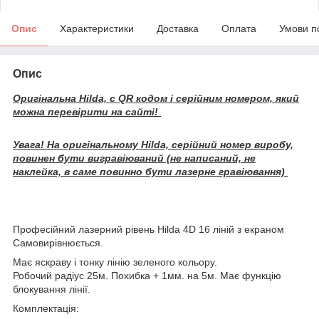
Опис
Характеристики
Доставка
Оплата
Умови п
Опис
Оригінальна Hilda, c QR кодом і серійним номером, який
можна перевірити на сайті!
Увага! На оригінальному Hilda, серійний номер виробу,
повинен бути вигравіюваний (не написаний, не
наклейка, в саме повинно бути лазерне гравіювання)
Професійний лазерний рівень Hilda 4D 16 ліній з екраном
Самовирівнюється.
Має яскраву і тонку лінію зеленого кольору.
Робочий радіус 25м. Похибка + 1мм. на 5м. Має функцію
блокування лінії.
Комплектація: